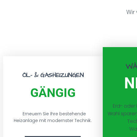
Wir 
WÄ
ÖL- & GASHEIZUNGEN
N
GÄNGIG
Erd- oder
Wahl sparen
Erneuern Sie Ihre bestehende
Heizanlage mit modernster Technik.
Tec
Wa