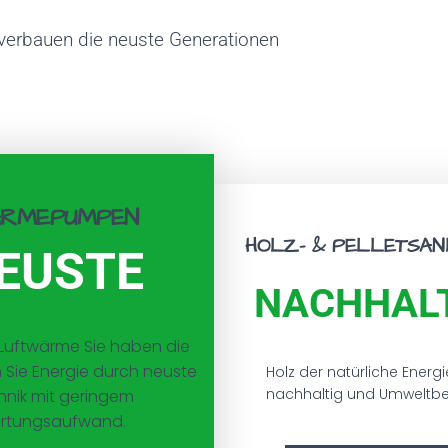
verbauen die neuste Generationen
RMEPUMPEN
HOLZ- & PELLETSA
EUSTE
NACHHAL
 Luftwärme Sie haben die
 Sie Energie durch neuste
Holz der natürliche Energ
nachhaltig und Umweltb
hnik mit geringem
rtungsaufwand.