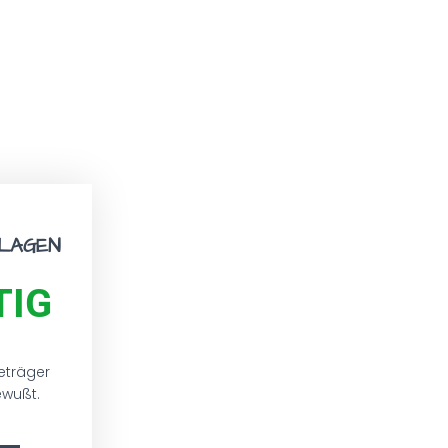
NLAGEN
TIG
ieträger
ewußt.