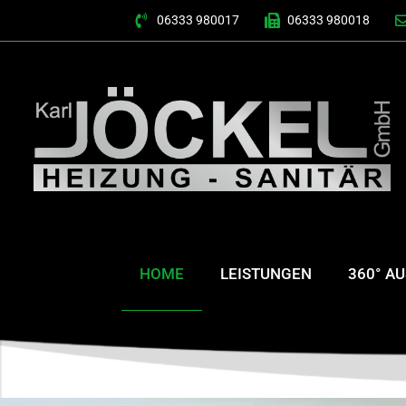
06333 980017
06333 980018
HOME
LEISTUNGEN
360° A